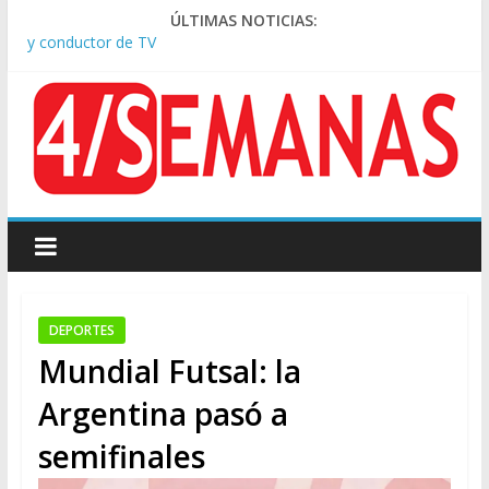
ÚLTIMAS NOTICIAS:
Tras la aprobación de la ley de propiedad privada, Bullrich
apuntó: “Vino un poco endiablada”
Causa AFA: el juez Amarante calificó de “ficción judicial” el
traslado del expediente a Campana
A pocas cuadras de La Bombonera chocaron un tren y un
colectivo: siete heridos
Día de San Cayetano: masiva marcha a Plaza de Mayo de
sindicatos y organizaciones sociales
Pesar por la muerte de Leandro Rud, histórico representante
y conductor de TV
DEPORTES
Mundial Futsal: la
Argentina pasó a
semifinales