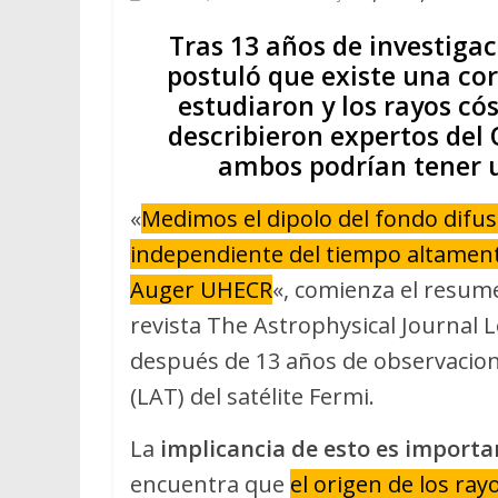
Tras 13 años de investiga
postuló que existe una co
estudiaron y los rayos có
describieron expertos del
ambos podrían tener u
«
Medimos el dipolo del fondo difus
independiente del tiempo altamente 
Auger UHECR
«, comienza el resume
revista The Astrophysical Journal 
después de 13 años de observacion
(LAT) del satélite Fermi.
La
implicancia de esto es importa
encuentra que
el origen de los r