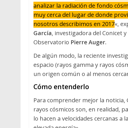
analizar la radiación de fondo có
muy cerca del lugar de donde provi
nosotros describimos en 2017
«, e
García
, investigadora del Conicet 
Observatorio
Pierre Auger
.
De algún modo, la reciente investi
espacio (rayos gamma y rayos cósmi
un origen común o al menos cerca
Cómo entenderlo
Para comprender mejor la noticia, 
rayos cósmicos son, en realidad, pa
lo hacen a velocidades cercanas a l
elevada energía».