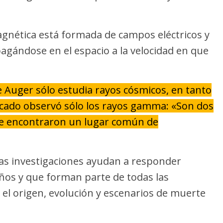
agnética está formada de campos eléctricos y
agándose en el espacio a la velocidad en que
 Auger sólo estudia rayos cósmicos, en tanto
icado observó sólo los rayos gamma: «Son dos
ue encontraron un lugar común de
tas investigaciones ayudan a responder
ños y que forman parte de todas las
l origen, evolución y escenarios de muerte