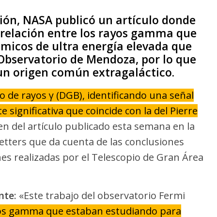
ción, NASA publicó un artículo donde
rrelación entre los rayos gamma que
smicos de ultra energía elevada que
 Observatorio de Mendoza, por lo que
n origen común extragaláctico.
o de rayos γ (DGB), identificando una señal
significativa que coincide con la del Pierre
n del artículo publicado esta semana en la
Letters que da cuenta de las conclusiones
es realizadas por el Telescopio de Gran Área
nte
: «Este trabajo del observatorio Fermi
ayos gamma que estaban estudiando para