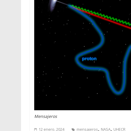
Mensajeros
,
,
12 enero, 2024
mensajeros
NASA
UHECR