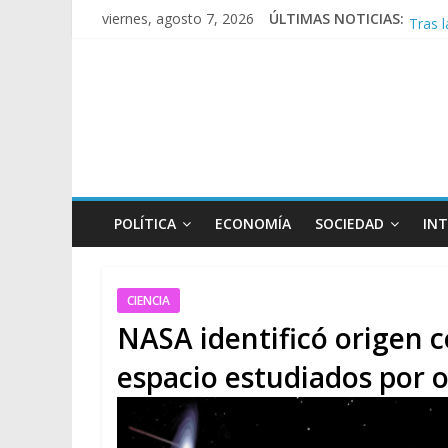
Tras l
viernes, agosto 7, 2026
ÚLTIMAS NOTICIAS:
Causa 
A poc
Día d
POLÍTICA
ECONOMÍA
SOCIEDAD
IN
CIENCIA
NASA identificó origen 
espacio estudiados por 