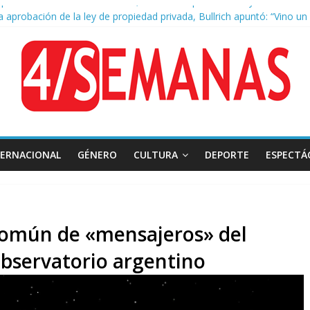
a aprobación de la ley de propiedad privada, Bullrich apuntó: “Vino u
AFA: el juez Amarante calificó de “ficción judicial” el traslado del e
as cuadras de La Bombonera chocaron un tren y un colectivo: siete h
e San Cayetano: masiva marcha a Plaza de Mayo de sindicatos y orga
TERNACIONAL
GÉNERO
CULTURA
DEPORTE
ESPECTÁ
común de «mensajeros» del
observatorio argentino