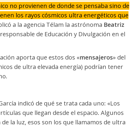
smico no provienen de donde se pensaba sino de
enen los rayos cósmicos ultra energéticos que
xplicó a la agencia Télam la astrónoma
Beatriz
y responsable de Educación y Divulgación en el
gación aporta que estos dos «
mensajeros
» del
cos de ultra elevada energía) podrían tener
no.
García indicó de qué se trata cada uno: «Los
rtículas que llegan desde el espacio. Algunos
a de la luz, esos son los que llamamos de ultra