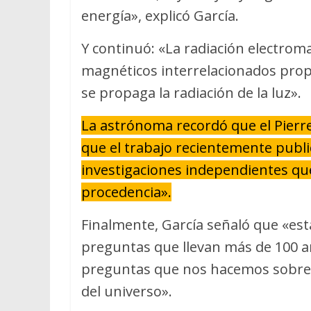
energía», explicó García.
Y continuó: «La radiación electrom
magnéticos interrelacionados prop
se propaga la radiación de la luz».
La astrónoma recordó que el Pierre
que el trabajo recientemente publ
investigaciones independientes q
procedencia».
Finalmente, García señaló que «es
preguntas que llevan más de 100 a
preguntas que nos hacemos sobre e
del universo».