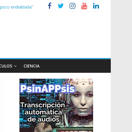
n poco endiablada”
xpediente a Campana
eridos
nizaciones sociales
CULOS
CIENCIA