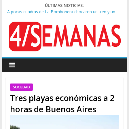
ÚLTIMAS NOTICIAS:
A pocas cuadras de La Bombonera chocaron un tren y un
colectivo: siete heridos
Día de San Cayetano: masiva marcha a Plaza de Mayo de
sindicatos y organizaciones sociales
Pesar por la muerte de Leandro Rud, histórico representante
y conductor de TV
Tras la aprobación de la ley de propiedad privada, Bullrich
apuntó: “Vino un poco endiablada”
Causa AFA: el juez Amarante calificó de “ficción judicial” el
traslado del expediente a Campana
SOCIEDAD
Tres playas económicas a 2
horas de Buenos Aires