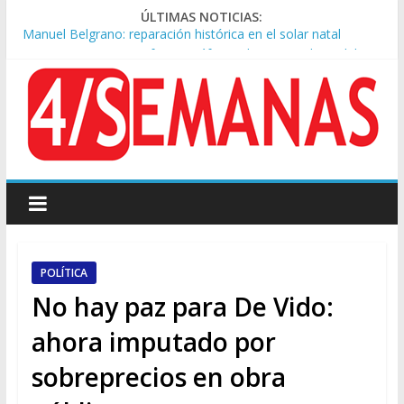
ÚLTIMAS NOTICIAS:
Manuel Belgrano: reparación histórica en el solar natal
Tormentas severas y fuertes ráfagas de viento: alerta del
Servicio Meteorológico
Los alquileres de departamentos en la CABA aumentaron
1,6% en julio
Rechazo a la Ley de Tierras: se espera un fuerte operativo
frente al Congreso
Ley de Tierras: el rechazo ganó en las redes
POLÍTICA
No hay paz para De Vido:
ahora imputado por
sobreprecios en obra