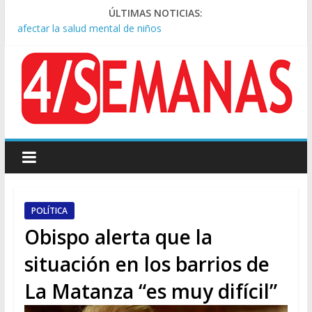
Condenaron a la red social Meta a pagar US$567 millones por
ÚLTIMAS NOTICIAS:
afectar la salud mental de niños
Represión frente al Congreso: tres detenidos durante la
protesta contra la Ley de Propiedad Privada
Pesar por la muerte de Leandro Rud, histórico representante
y conductor de TV
Tras la aprobación de la ley de propiedad privada, Bullrich
apuntó: “Vino un poco endiablada”
Kicillof asistió a San Cayetano y criticó al Gobierno por la ley
de propiedad privada
POLÍTICA
Obispo alerta que la
situación en los barrios de
La Matanza “es muy difícil”