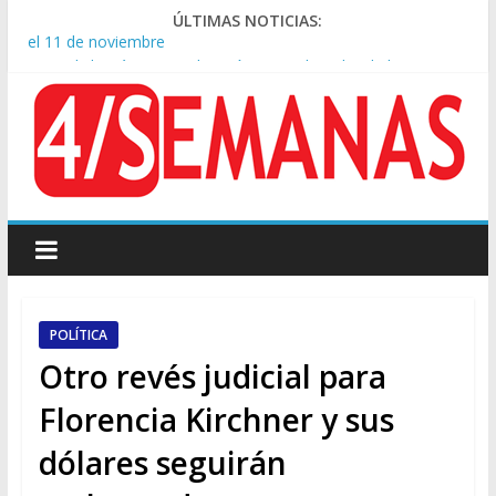
ÚLTIMAS NOTICIAS:
Crisis diplomática: Brasil retiró a su embajador de la Argentina
tras los insultos de Milei a Lula
Rechazo a la Ley de Tierras: se espera un fuerte operativo
frente al Congreso
El rechazo al proyecto de Ley de Tierras predominó en las
redes
Manuel Belgrano: Reparación Historia en el solar natal
Confirmado: el papa León XIV visitará la Argentina entre el 8 y
el 11 de noviembre
POLÍTICA
Otro revés judicial para
Florencia Kirchner y sus
dólares seguirán