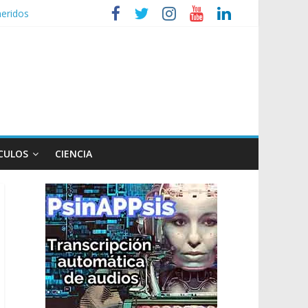
heridos
nizaciones sociales
de TV
n poco endiablada”
expediente a Campana
CULOS
CIENCIA