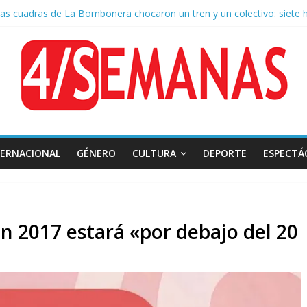
as cuadras de La Bombonera chocaron un tren y un colectivo: siete 
e San Cayetano: masiva marcha a Plaza de Mayo de sindicatos y orga
 por la muerte de Leandro Rud, histórico representante y conductor 
la aprobación de la ley de propiedad privada, Bullrich apuntó: “Vino u
 AFA: el juez Amarante calificó de “ficción judicial” el traslado del 
TERNACIONAL
GÉNERO
CULTURA
DEPORTE
ESPECTÁ
en 2017 estará «por debajo del 20