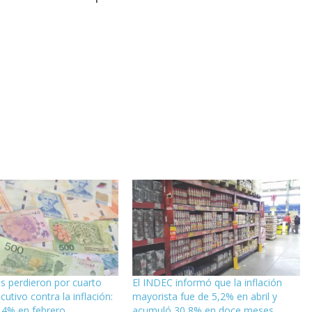
os perdieron por cuarto
El INDEC informó que la inflación
utivo contra la inflación:
mayorista fue de 5,2% en abril y
,4% en febrero
acumuló 30,8% en doce meses