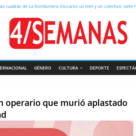
as cuadras de La Bombonera chocaron un tren y un colectivo: siete 
e San Cayetano: masiva marcha a Plaza de Mayo de sindicatos y orga
 por la muerte de Leandro Rud, histórico representante y conductor 
la aprobación de la ley de propiedad privada, Bullrich apuntó: “Vino u
TERNACIONAL
GÉNERO
CULTURA
DEPORTE
ESPECTÁ
un operario que murió aplastado
ad