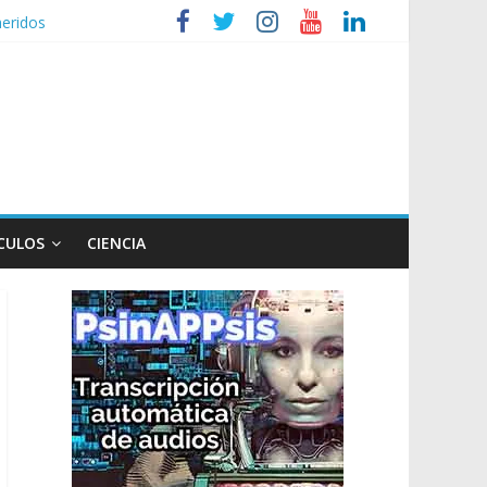
heridos
nizaciones sociales
de TV
n poco endiablada”
CULOS
CIENCIA