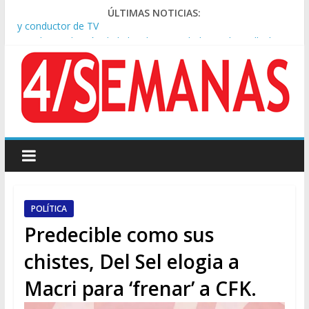
ÚLTIMAS NOTICIAS:
Tras la aprobación de la ley de propiedad privada, Bullrich
apuntó: “Vino un poco endiablada”
Causa AFA: el juez Amarante calificó de “ficción judicial” el
traslado del expediente a Campana
A pocas cuadras de La Bombonera chocaron un tren y un
colectivo: siete heridos
Día de San Cayetano: masiva marcha a Plaza de Mayo de
sindicatos y organizaciones sociales
Pesar por la muerte de Leandro Rud, histórico representante
y conductor de TV
POLÍTICA
Predecible como sus
chistes, Del Sel elogia a
Macri para ‘frenar’ a CFK.