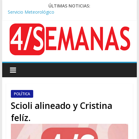
ÚLTIMAS NOTICIAS:
Los alquileres de departamentos en la CABA aumentaron
1,6% en julio
Represión frente al Congreso: tres detenidos durante la
protesta contra la Ley de Propiedad Privada
Sturzenegger defendió la Ley de Tierras y lamentó el retiro
del capítulo de extranjerización
Sáenz endurece su postura: rechaza cambios en Manejo del
Fuego y defiende la Ley de Tierras
Tormentas severas y fuertes ráfagas de viento: alerta del
Servicio Meteorológico
POLÍTICA
Scioli alineado y Cristina
felíz.