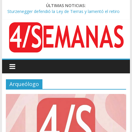
ÚLTIMAS NOTICIAS:
Sturzenegger defendió la Ley de Tierras y lamentó el retiro
del capítulo de extranjerización
Sáenz endurece su postura: rechaza cambios en Manejo del
Fuego y defiende la Ley de Tierras
Tormentas severas y fuertes ráfagas de viento: alerta del
Servicio Meteorológico
Los alquileres de departamentos en la CABA aumentaron
1,6% en julio
Represión frente al Congreso: tres detenidos durante la
protesta contra la Ley de Propiedad Privada
Arqueólogo