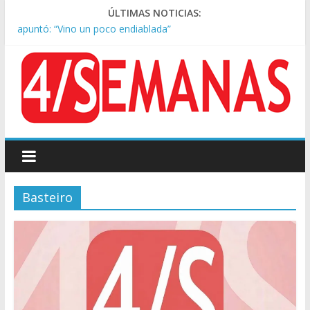
Tras la aprobación de la ley de propiedad privada, Bullrich
ÚLTIMAS NOTICIAS:
apuntó: “Vino un poco endiablada”
Kicillof asistió a San Cayetano y criticó al Gobierno por la ley
de propiedad privada
Condenaron a la red social Meta a pagar US$567 millones por
afectar la salud mental de niños
Represión frente al Congreso: tres detenidos durante la
protesta contra la Ley de Propiedad Privada
Sturzenegger defendió la Ley de Tierras y lamentó el retiro
del capítulo de extranjerización
Basteiro