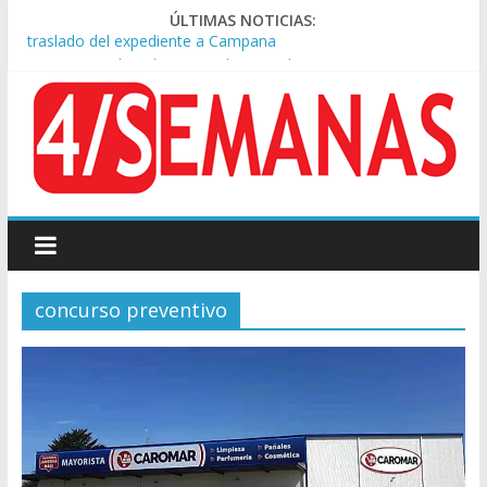
ÚLTIMAS NOTICIAS:
A pocas cuadras de La Bombonera chocaron un tren y un
colectivo: siete heridos
Día de San Cayetano: masiva marcha a Plaza de Mayo de
sindicatos y organizaciones sociales
Pesar por la muerte de Leandro Rud, histórico representante
y conductor de TV
Tras la aprobación de la ley de propiedad privada, Bullrich
apuntó: “Vino un poco endiablada”
Causa AFA: el juez Amarante calificó de “ficción judicial” el
traslado del expediente a Campana
concurso preventivo