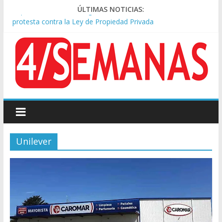
Represión frente al Congreso: tres detenidos durante la
ÚLTIMAS NOTICIAS:
protesta contra la Ley de Propiedad Privada
Sturzenegger defendió la Ley de Tierras y lamentó el retiro
del capítulo de extranjerización
Sáenz endurece su postura: rechaza cambios en Manejo del
Fuego y defiende la Ley de Tierras
Tormentas severas y fuertes ráfagas de viento: alerta del
Servicio Meteorológico
Los alquileres de departamentos en la CABA aumentaron
1,6% en julio
Unilever