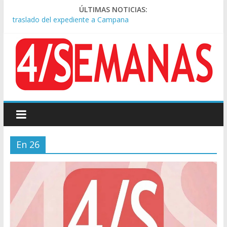
Causa AFA: el juez Amarante calificó de “ficción judicial” el
ÚLTIMAS NOTICIAS:
traslado del expediente a Campana
A pocas cuadras de La Bombonera chocaron un tren y un
colectivo: siete heridos
Día de San Cayetano: masiva marcha a Plaza de Mayo de
sindicatos y organizaciones sociales
Pesar por la muerte de Leandro Rud, histórico representante
y conductor de TV
Tras la aprobación de la ley de propiedad privada, Bullrich
apuntó: “Vino un poco endiablada”
En 26