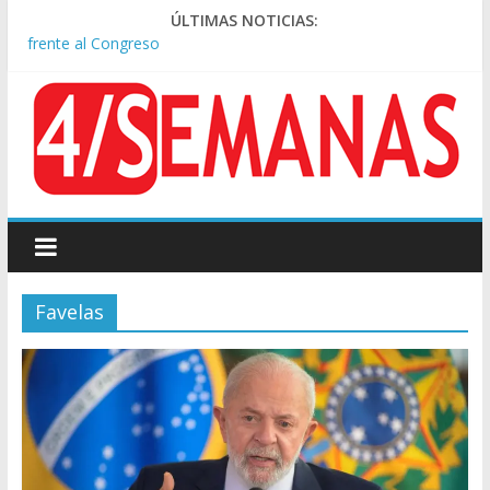
Rechazo a la Ley de Tierras: se espera un fuerte operativo
ÚLTIMAS NOTICIAS:
frente al Congreso
El rechazo al proyecto de Ley de Tierras predominó en las
redes
Manuel Belgrano: Reparación Historia en el solar natal
Confirmado: el papa León XIV visitará la Argentina entre el 8 y
el 11 de noviembre
Crisis diplomática: Brasil retiró a su embajador de la Argentina
tras los insultos de Milei a Lula
Favelas