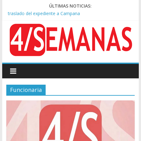
Causa AFA: el juez Amarante calificó de “ficción judicial” el
ÚLTIMAS NOTICIAS:
traslado del expediente a Campana
A pocas cuadras de La Bombonera chocaron un tren y un
colectivo: siete heridos
Día de San Cayetano: masiva marcha a Plaza de Mayo de
sindicatos y organizaciones sociales
Pesar por la muerte de Leandro Rud, histórico representante
y conductor de TV
Tras la aprobación de la ley de propiedad privada, Bullrich
apuntó: “Vino un poco endiablada”
Funcionaria