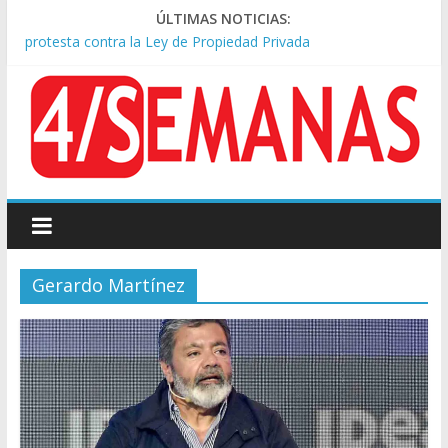
Represión frente al Congreso: tres detenidos durante la
ÚLTIMAS NOTICIAS:
protesta contra la Ley de Propiedad Privada
Sturzenegger defendió la Ley de Tierras y lamentó el retiro
del capítulo de extranjerización
Sáenz endurece su postura: rechaza cambios en Manejo del
Fuego y defiende la Ley de Tierras
Tormentas severas y fuertes ráfagas de viento: alerta del
Servicio Meteorológico
Los alquileres de departamentos en la CABA aumentaron
1,6% en julio
Gerardo Martínez