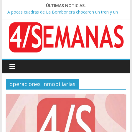
ÚLTIMAS NOTICIAS:
A pocas cuadras de La Bombonera chocaron un tren y un
colectivo: siete heridos
Día de San Cayetano: masiva marcha a Plaza de Mayo de
sindicatos y organizaciones sociales
Pesar por la muerte de Leandro Rud, histórico representante
y conductor de TV
Tras la aprobación de la ley de propiedad privada, Bullrich
apuntó: “Vino un poco endiablada”
Causa AFA: el juez Amarante calificó de “ficción judicial” el
traslado del expediente a Campana
operaciones inmobiliarias