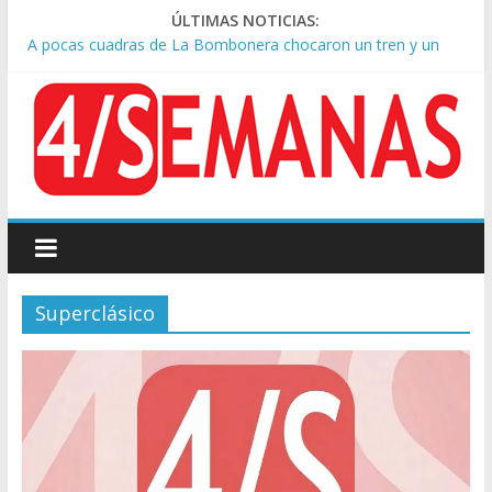
ÚLTIMAS NOTICIAS:
A pocas cuadras de La Bombonera chocaron un tren y un
colectivo: siete heridos
Día de San Cayetano: masiva marcha a Plaza de Mayo de
sindicatos y organizaciones sociales
Pesar por la muerte de Leandro Rud, histórico representante
y conductor de TV
Tras la aprobación de la ley de propiedad privada, Bullrich
apuntó: “Vino un poco endiablada”
Causa AFA: el juez Amarante calificó de “ficción judicial” el
traslado del expediente a Campana
Superclásico