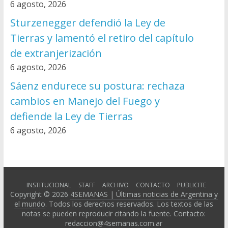
6 agosto, 2026
Sturzenegger defendió la Ley de
Tierras y lamentó el retiro del capítulo
de extranjerización
6 agosto, 2026
Sáenz endurece su postura: rechaza
cambios en Manejo del Fuego y
defiende la Ley de Tierras
6 agosto, 2026
INSTITUCIONAL
STAFF
ARCHIVO
CONTACTO
PUBLICITE
Copyright © 2026
4SEMANAS | Últimas noticias de Argentina y
el mundo
. Todos los derechos reservados. Los textos de las
notas se pueden reproducir citando la fuente. Contacto:
redaccion@4semanas.com.ar