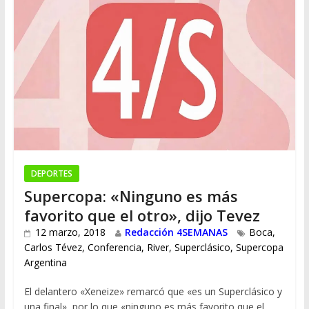
DEPORTES
Supercopa: «Ninguno es más
favorito que el otro», dijo Tevez
12 marzo, 2018
Redacción 4SEMANAS
Boca
,
Carlos Tévez
,
Conferencia
,
River
,
Superclásico
,
Supercopa
Argentina
El delantero «Xeneize» remarcó que «es un Superclásico y
una final», por lo que «ninguno es más favorito que el