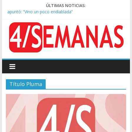
Tras la aprobación de la ley de propiedad privada, Bullrich
ÚLTIMAS NOTICIAS:
apuntó: “Vino un poco endiablada”
Kicillof asistió a San Cayetano y criticó al Gobierno por la ley
de propiedad privada
Condenaron a la red social Meta a pagar US$567 millones por
afectar la salud mental de niños
Represión frente al Congreso: tres detenidos durante la
protesta contra la Ley de Propiedad Privada
Sturzenegger defendió la Ley de Tierras y lamentó el retiro
del capítulo de extranjerización
Título Pluma