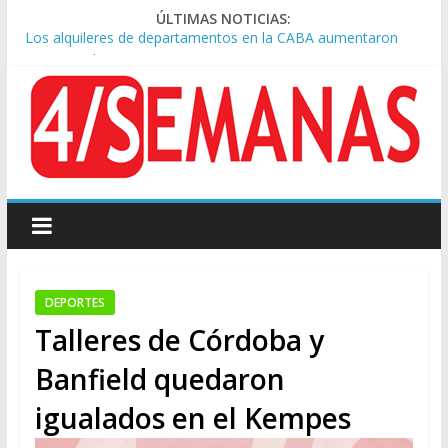
ÚLTIMAS NOTICIAS:
Los alquileres de departamentos en la CABA aumentaron
1,6% en julio
Rechazo a la Ley de Tierras: se espera un fuerte operativo
frente al Congreso
Ley de Tierras: el rechazo ganó en las redes
Manuel Belgrano: reparación histórica en el solar natal
Tormentas severas y fuertes ráfagas de viento: alerta del
Servicio Meteorológico
DEPORTES
Talleres de Córdoba y
Banfield quedaron
igualados en el Kempes