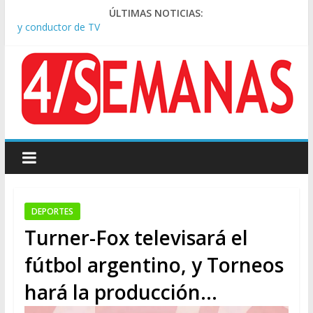
ÚLTIMAS NOTICIAS:
Tras la aprobación de la ley de propiedad privada, Bullrich
apuntó: “Vino un poco endiablada”
Causa AFA: el juez Amarante calificó de “ficción judicial” el
traslado del expediente a Campana
A pocas cuadras de La Bombonera chocaron un tren y un
colectivo: siete heridos
Día de San Cayetano: masiva marcha a Plaza de Mayo de
sindicatos y organizaciones sociales
Pesar por la muerte de Leandro Rud, histórico representante
y conductor de TV
DEPORTES
Turner-Fox televisará el
fútbol argentino, y Torneos
hará la producción…