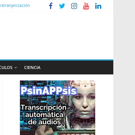
extranjerización
n poco endiablada”
privada
lud mental de niños
 Ley de Propiedad Privada
CULOS
CIENCIA