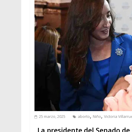
,
,
25 marzo, 2025
aborto
Niño
Victoria Villarru
La presidente del Senado de l