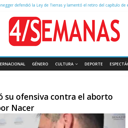
negger defendió la Ley de Tierras y lamentó el retiro del capítulo de 
a aprobación de la ley de propiedad privada, Bullrich apuntó: “Vino u
of asistió a San Cayetano y criticó al Gobierno por la ley de propiedad 
naron a la red social Meta a pagar US$567 millones por afectar la sa
sión frente al Congreso: tres detenidos durante la protesta contra la
TERNACIONAL
GÉNERO
CULTURA
DEPORTE
ESPECTÁ
ó su ofensiva contra el aborto
 por Nacer