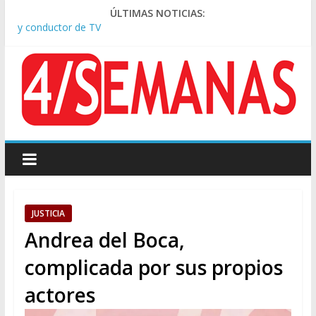
ÚLTIMAS NOTICIAS:
Tras la aprobación de la ley de propiedad privada, Bullrich
apuntó: “Vino un poco endiablada”
Causa AFA: el juez Amarante calificó de “ficción judicial” el
traslado del expediente a Campana
A pocas cuadras de La Bombonera chocaron un tren y un
colectivo: siete heridos
Día de San Cayetano: masiva marcha a Plaza de Mayo de
sindicatos y organizaciones sociales
Pesar por la muerte de Leandro Rud, histórico representante
y conductor de TV
JUSTICIA
Andrea del Boca,
complicada por sus propios
actores