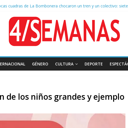
ocas cuadras de La Bombonera chocaron un tren y un colectivo: siete
 de San Cayetano: masiva marcha a Plaza de Mayo de sindicatos y or
r por la muerte de Leandro Rud, histórico representante y conducto
 la aprobación de la ley de propiedad privada, Bullrich apuntó: “Vino
TERNACIONAL
GÉNERO
CULTURA
DEPORTE
ESPECTÁ
ón de los niños grandes y ejemplo