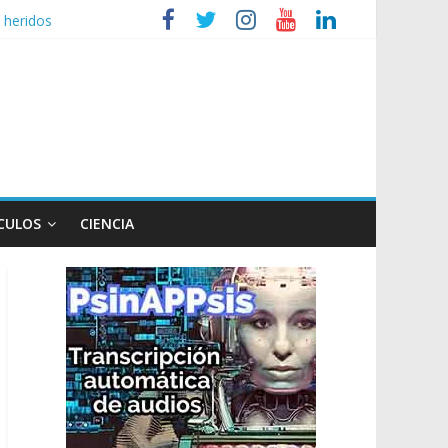
 heridos
ganizaciones sociales
r de TV
 un poco endiablada”
CULOS
CIENCIA