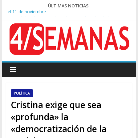
ÚLTIMAS NOTICIAS:
Crisis diplomática: Brasil retiró a su embajador de la Argentina
tras los insultos de Milei a Lula
Rechazo a la Ley de Tierras: se espera un fuerte operativo
frente al Congreso
El rechazo al proyecto de Ley de Tierras predominó en las
redes
Manuel Belgrano: Reparación Historia en el solar natal
Confirmado: el papa León XIV visitará la Argentina entre el 8 y
el 11 de noviembre
POLÍTICA
Cristina exige que sea
«profunda» la
«democratización de la