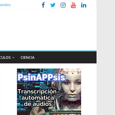
heridos
nizaciones sociales
de TV
n poco endiablada”
expediente a Campana
CULOS
CIENCIA