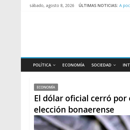
A poc
sábado, agosto 8, 2026
ÚLTIMAS NOTICIAS:
Día d
Pesar
Tras 
Causa
POLÍTICA
ECONOMÍA
SOCIEDAD
IN
ECONOMÍA
El dólar oficial cerró por
elección bonaerense