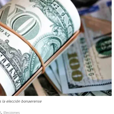
as la elección bonaerense
,
l
Elecciones