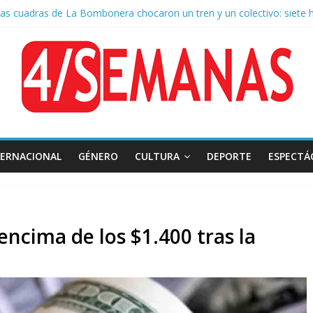
as cuadras de La Bombonera chocaron un tren y un colectivo: siete 
e San Cayetano: masiva marcha a Plaza de Mayo de sindicatos y orga
 por la muerte de Leandro Rud, histórico representante y conductor 
la aprobación de la ley de propiedad privada, Bullrich apuntó: “Vino u
 AFA: el juez Amarante calificó de “ficción judicial” el traslado del 
TERNACIONAL
GÉNERO
CULTURA
DEPORTE
ESPECTÁ
 encima de los $1.400 tras la