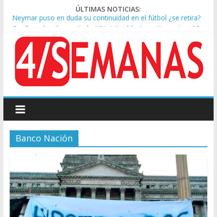
ÚLTIMAS NOTICIAS:
Neymar puso en duda su continuidad en el fútbol ¿se retira?
Confirmado: el papa León XIV visitará la Argentina entre el 8 y
el 11 de noviembre
Crisis diplomática: Brasil retiró a su embajador de la Argentina
tras los insultos de Milei a Lula
Dos encuestas muestran a Javier Milei alejándose de la
posibilidad de reelegir en primera vuelta
Elpidio González: Un Caballero ejemplar
Banco Nación