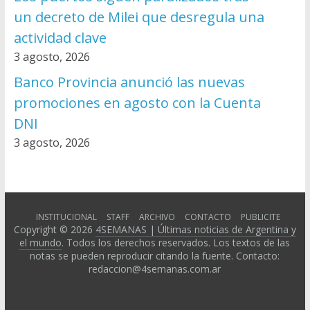
un decreto de Milei que desregula una
actividad clave
3 agosto, 2026
Banco Provincia anunció las nuevas
promociones en agosto con la Cuenta
DNI
3 agosto, 2026
INSTITUCIONAL
STAFF
ARCHIVO
CONTACTO
PUBLICITE
Copyright © 2026
4SEMANAS | Últimas noticias de Argentina y
el mundo
. Todos los derechos reservados. Los textos de las
notas se pueden reproducir citando la fuente. Contacto:
redaccion@4semanas.com.ar