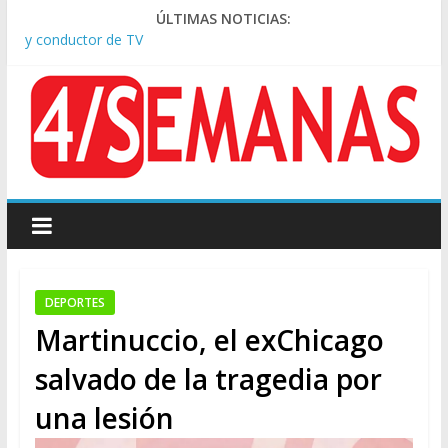
Pesar por la muerte de Leandro Rud, histórico representante
ÚLTIMAS NOTICIAS:
y conductor de TV
Tras la aprobación de la ley de propiedad privada, Bullrich
apuntó: “Vino un poco endiablada”
Causa AFA: el juez Amarante calificó de “ficción judicial” el
traslado del expediente a Campana
A pocas cuadras de La Bombonera chocaron un tren y un
colectivo: siete heridos
Día de San Cayetano: masiva marcha a Plaza de Mayo de
sindicatos y organizaciones sociales
DEPORTES
Martinuccio, el exChicago
salvado de la tragedia por
una lesión