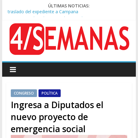
ÚLTIMAS NOTICIAS:
A pocas cuadras de La Bombonera chocaron un tren y un
colectivo: siete heridos
Día de San Cayetano: masiva marcha a Plaza de Mayo de
sindicatos y organizaciones sociales
Pesar por la muerte de Leandro Rud, histórico representante
y conductor de TV
Tras la aprobación de la ley de propiedad privada, Bullrich
apuntó: “Vino un poco endiablada”
Causa AFA: el juez Amarante calificó de “ficción judicial” el
traslado del expediente a Campana
CONGRESO
POLÍTICA
Ingresa a Diputados el
nuevo proyecto de
emergencia social