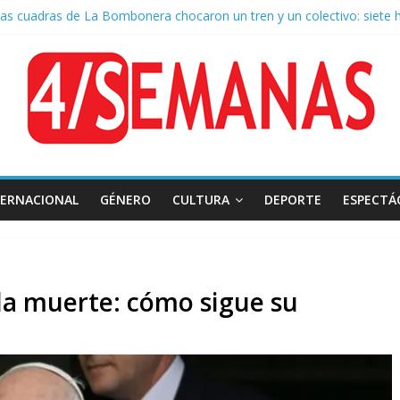
as cuadras de La Bombonera chocaron un tren y un colectivo: siete 
e San Cayetano: masiva marcha a Plaza de Mayo de sindicatos y orga
 por la muerte de Leandro Rud, histórico representante y conductor 
la aprobación de la ley de propiedad privada, Bullrich apuntó: “Vino u
 AFA: el juez Amarante calificó de “ficción judicial” el traslado del 
TERNACIONAL
GÉNERO
CULTURA
DEPORTE
ESPECTÁ
 la muerte: cómo sigue su