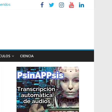
heridos
nizaciones sociales
de TV
n poco endiablada”
expediente a Campana
CULOS
CIENCIA