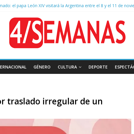
mado: el papa León XIV visitará la Argentina entre el 8 y el 11 de nov
 diplomática: Brasil retiró a su embajador de la Argentina tras los insul
o a la Ley de Tierras: se espera un fuerte operativo frente al Congre
hazo al proyecto de Ley de Tierras predominó en las redes
 Belgrano: Reparación Historia en el solar natal
TERNACIONAL
GÉNERO
CULTURA
DEPORTE
ESPECTÁ
 traslado irregular de un