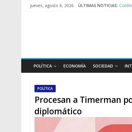
jueves, agosto 6, 2026
ÚLTIMAS NOTICIAS:
Confir
Crisis
Rechaz
El rec
Manuel
POLÍTICA
ECONOMÍA
SOCIEDAD
IN
POLÍTICA
Procesan a Timerman por
diplomático