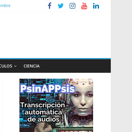
iembre
tos de Milei a Lula
so
CULOS
CIENCIA