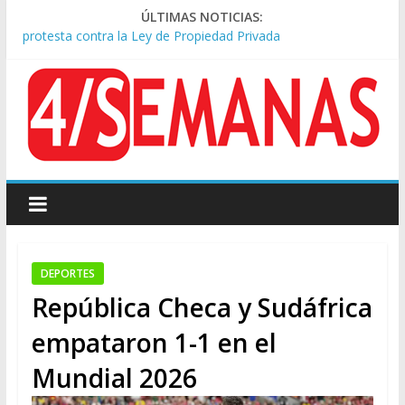
ÚLTIMAS NOTICIAS:
Sturzenegger defendió la Ley de Tierras y lamentó el retiro
del capítulo de extranjerización
Tras la aprobación de la ley de propiedad privada, Bullrich
apuntó: “Vino un poco endiablada”
Kicillof asistió a San Cayetano y criticó al Gobierno por la ley
de propiedad privada
Condenaron a la red social Meta a pagar US$567 millones por
afectar la salud mental de niños
Represión frente al Congreso: tres detenidos durante la
protesta contra la Ley de Propiedad Privada
DEPORTES
República Checa y Sudáfrica
empataron 1-1 en el
Mundial 2026