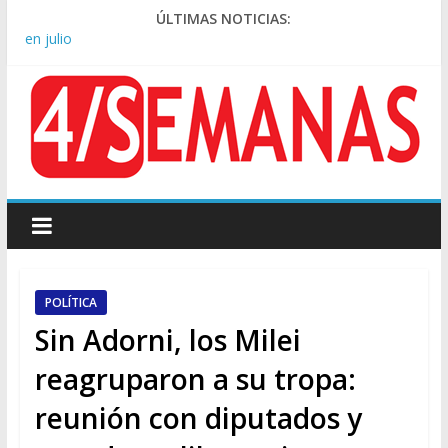
ÚLTIMAS NOTICIAS:
Rechazo a la Ley de Tierras: se espera un fuerte operativo
frente al Congreso
El rechazo al proyecto de Ley de Tierras predominó en las
redes
Manuel Belgrano: Reparación Historia en el solar natal
Confirmado: el papa León XIV visitará la Argentina entre el 8 y
el 11 de noviembre
En CABA, los alquileres de departamentos aumentaron 1,6%
en julio
POLÍTICA
Sin Adorni, los Milei
reagruparon a su tropa:
reunión con diputados y