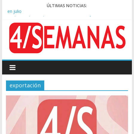
ÚLTIMAS NOTICIAS:
Rechazo a la Ley de Tierras: se espera un fuerte operativo
frente al Congreso
El rechazo al proyecto de Ley de Tierras predominó en las
redes
Manuel Belgrano: Reparación Historia en el solar natal
Confirmado: el papa León XIV visitará la Argentina entre el 8 y
el 11 de noviembre
En CABA, los alquileres de departamentos aumentaron 1,6%
en julio
exportación