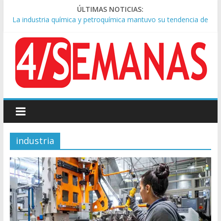
ÚLTIMAS NOTICIAS:
La industria química y petroquímica mantuvo su tendencia de
crecimiento en junio 2026
Empresarios dicen estar «desilusionados» con Milei porque no
les cumplió con la reforma laboral
Causa AFA: el juez Amarante calificó de “ficción judicial” el
traslado del expediente a Campana
A pocas cuadras de La Bombonera chocaron un tren y un
colectivo: siete heridos
Ultimátum de la Justicia a Manuel Adorni para que explique el
crecimiento de su patrimonio
industria