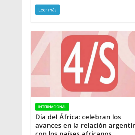
Leer más
INTERNACIONAL
Día del África: celebran los
avances en la relación argenti
con los países africanos