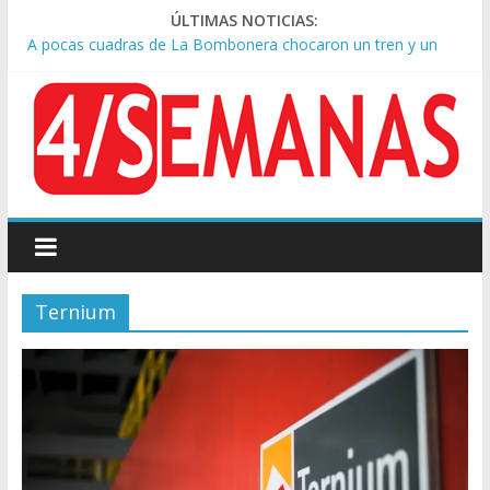
ÚLTIMAS NOTICIAS:
A pocas cuadras de La Bombonera chocaron un tren y un
colectivo: siete heridos
Día de San Cayetano: masiva marcha a Plaza de Mayo de
sindicatos y organizaciones sociales
Pesar por la muerte de Leandro Rud, histórico representante
y conductor de TV
Tras la aprobación de la ley de propiedad privada, Bullrich
apuntó: “Vino un poco endiablada”
Causa AFA: el juez Amarante calificó de “ficción judicial” el
traslado del expediente a Campana
Ternium