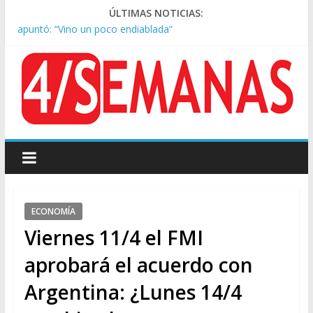
Tras la aprobación de la ley de propiedad privada, Bullrich
ÚLTIMAS NOTICIAS:
apuntó: “Vino un poco endiablada”
Causa AFA: el juez Amarante calificó de “ficción judicial” el
traslado del expediente a Campana
A pocas cuadras de La Bombonera chocaron un tren y un
colectivo: siete heridos
Día de San Cayetano: masiva marcha a Plaza de Mayo de
sindicatos y organizaciones sociales
Pesar por la muerte de Leandro Rud, histórico representante
y conductor de TV
ECONOMÍA
Viernes 11/4 el FMI
aprobará el acuerdo con
Argentina: ¿Lunes 14/4