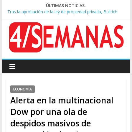
ÚLTIMAS NOTICIAS:
Tras la aprobación de la ley de propiedad privada, Bullrich
apuntó: “Vino un poco endiablada”
Causa AFA: el juez Amarante calificó de “ficción judicial” el
traslado del expediente a Campana
A pocas cuadras de La Bombonera chocaron un tren y un
colectivo: siete heridos
Día de San Cayetano: masiva marcha a Plaza de Mayo de
sindicatos y organizaciones sociales
Pesar por la muerte de Leandro Rud, histórico representante
y conductor de TV
ECONOMÍA
Alerta en la multinacional
Dow por una ola de
despidos masivos de