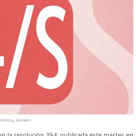
,
stancia
pasajes
on la resolución 39-E publicada este martes en