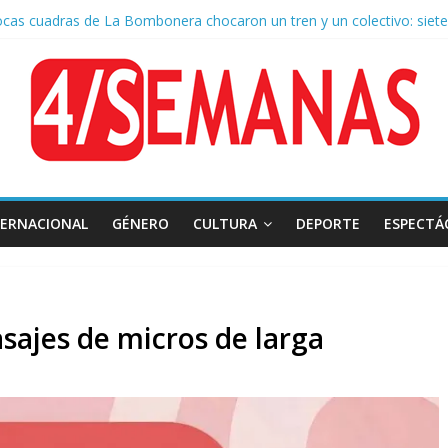
ocas cuadras de La Bombonera chocaron un tren y un colectivo: siete
 de San Cayetano: masiva marcha a Plaza de Mayo de sindicatos y or
r por la muerte de Leandro Rud, histórico representante y conducto
 la aprobación de la ley de propiedad privada, Bullrich apuntó: “Vino
TERNACIONAL
GÉNERO
CULTURA
DEPORTE
ESPECTÁ
ajes de micros de larga