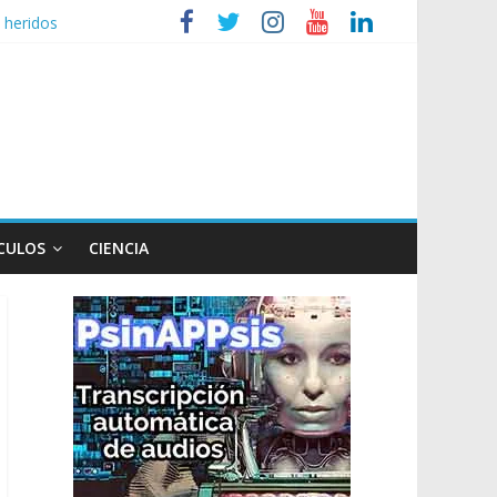
 heridos
ganizaciones sociales
r de TV
 un poco endiablada”
CULOS
CIENCIA