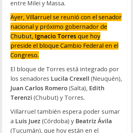
entre Milei y Massa.
Ayer, Villarruel se reunió con el senador
nacional y próximo gobernador de
Chubut,
Ignacio Torres
que hoy
preside el bloque Cambio Federal en el
Congreso.
El bloque de Torres está integrado por
los senadores
Lucila Crexell
(Neuquén),
Juan Carlos Romero
(Salta),
Edith
Terenzi
(Chubut) y Torres.
Villarruel también espera poder sumar
a
Luis Juez
(Córdoba) y
Beatriz Ávila
(Tucumán), que hoy están en el