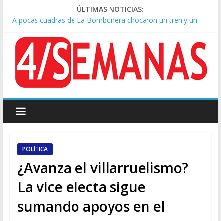
ÚLTIMAS NOTICIAS:
A pocas cuadras de La Bombonera chocaron un tren y un
colectivo: siete heridos
Día de San Cayetano: masiva marcha a Plaza de Mayo de
sindicatos y organizaciones sociales
Pesar por la muerte de Leandro Rud, histórico representante
y conductor de TV
Tras la aprobación de la ley de propiedad privada, Bullrich
apuntó: “Vino un poco endiablada”
Causa AFA: el juez Amarante calificó de “ficción judicial” el
traslado del expediente a Campana
POLÍTICA
¿Avanza el villarruelismo?
La vice electa sigue
sumando apoyos en el