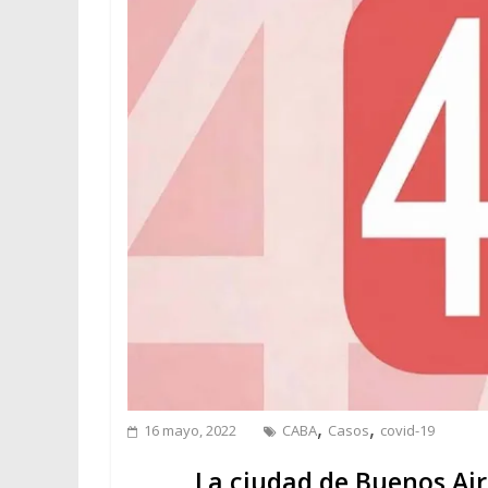
,
,
16 mayo, 2022
CABA
Casos
covid-19
La ciudad de Buenos Air