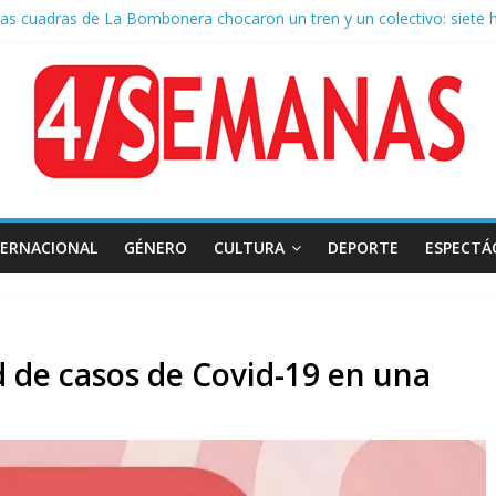
as cuadras de La Bombonera chocaron un tren y un colectivo: siete 
e San Cayetano: masiva marcha a Plaza de Mayo de sindicatos y orga
 por la muerte de Leandro Rud, histórico representante y conductor 
la aprobación de la ley de propiedad privada, Bullrich apuntó: “Vino u
 AFA: el juez Amarante calificó de “ficción judicial” el traslado del 
TERNACIONAL
GÉNERO
CULTURA
DEPORTE
ESPECTÁ
d de casos de Covid-19 en una