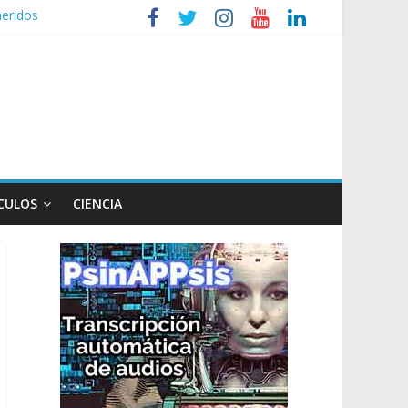
heridos
nizaciones sociales
de TV
n poco endiablada”
expediente a Campana
CULOS
CIENCIA