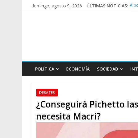
A p
domingo, agosto 9, 2026
ÚLTIMAS NOTICIAS:
Día
Pesa
Tras
Caus
POLÍTICA
ECONOMÍA
SOCIEDAD
IN
DEBATES
¿Conseguirá Pichetto la
necesita Macri?