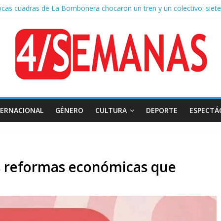
ocas cuadras de La Bombonera chocaron un tren y un colectivo: siete
 de San Cayetano: masiva marcha a Plaza de Mayo de sindicatos y or
r por la muerte de Leandro Rud, histórico representante y conducto
 la aprobación de la ley de propiedad privada, Bullrich apuntó: “Vino
a AFA: el juez Amarante calificó de “ficción judicial” el traslado del
TERNACIONAL
GÉNERO
CULTURA
DEPORTE
ESPECTÁ
s reformas económicas que