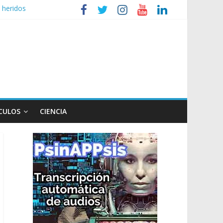
 heridos
ganizaciones sociales
r de TV
 un poco endiablada”
 expediente a Campana
CULOS
CIENCIA