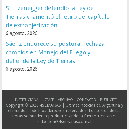
Sturzenegger defendió la Ley de
Tierras y lamentó el retiro del capítulo
de extranjerización
6 agosto, 2026
Sáenz endurece su postura: rechaza
cambios en Manejo del Fuego y
defiende la Ley de Tierras
6 agosto, 2026
INSTITUCIONAL
STAFF
ARCHIVO
CONTACTO
PUBLICITE
Copyright © 2026
4SEMANAS | Últimas noticias de Argentina y
el mundo
. Todos los derechos reservados. Los textos de las
notas se pueden reproducir citando la fuente. Contacto:
redaccion@4semanas.com.ar