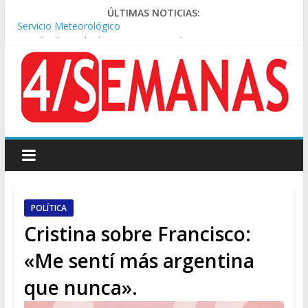
ÚLTIMAS NOTICIAS:
Los alquileres de departamentos en la CABA aumentaron
1,6% en julio
Represión frente al Congreso: tres detenidos durante la
protesta contra la Ley de Propiedad Privada
Sturzenegger defendió la Ley de Tierras y lamentó el retiro
del capítulo de extranjerización
Sáenz endurece su postura: rechaza cambios en Manejo del
Fuego y defiende la Ley de Tierras
Tormentas severas y fuertes ráfagas de viento: alerta del
Servicio Meteorológico
POLÍTICA
Cristina sobre Francisco:
«Me sentí más argentina
que nunca».