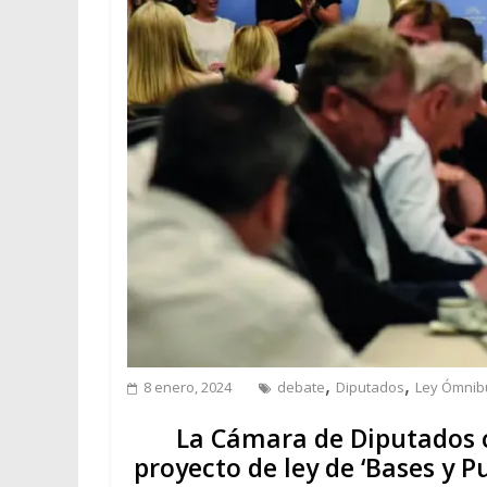
,
,
8 enero, 2024
debate
Diputados
Ley Ómnib
La Cámara de Diputados 
proyecto de ley de ‘Bases y P