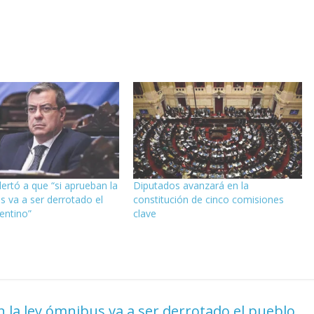
lertó a que “si aprueban la
Diputados avanzará en la
s va a ser derrotado el
constitución de cinco comisiones
entino”
clave
 la ley ómnibus va a ser derrotado el pueblo