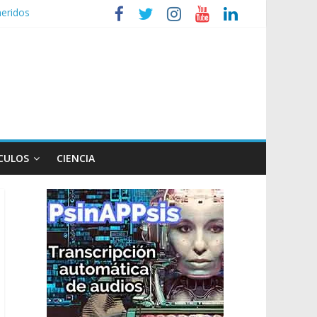
heridos
nizaciones sociales
de TV
n poco endiablada”
expediente a Campana
CULOS
CIENCIA