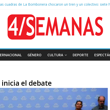
as cuadras de La Bombonera chocaron un tren y un colectivo: siete 
e San Cayetano: masiva marcha a Plaza de Mayo de sindicatos y orga
 por la muerte de Leandro Rud, histórico representante y conductor 
la aprobación de la ley de propiedad privada, Bullrich apuntó: “Vino u
 AFA: el juez Amarante calificó de “ficción judicial” el traslado del 
TERNACIONAL
GÉNERO
CULTURA
DEPORTE
ESPECTÁ
inicia el debate