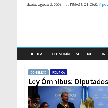
A poc
sábado, agosto 8, 2026
ÚLTIMAS NOTICIAS:
Día d
Pesar
Tras 
Causa
POLÍTICA
ECONOMÍA
SOCIEDAD
IN
CONGRESO
POLÍTICA
Ley Ómnibus: Diputados 