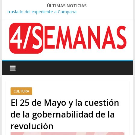
ÚLTIMAS NOTICIAS:
A pocas cuadras de La Bombonera chocaron un tren y un
colectivo: siete heridos
Día de San Cayetano: masiva marcha a Plaza de Mayo de
sindicatos y organizaciones sociales
Pesar por la muerte de Leandro Rud, histórico representante
y conductor de TV
Tras la aprobación de la ley de propiedad privada, Bullrich
apuntó: “Vino un poco endiablada”
Causa AFA: el juez Amarante calificó de “ficción judicial” el
traslado del expediente a Campana
CULTURA
El 25 de Mayo y la cuestión
de la gobernabilidad de la
revolución