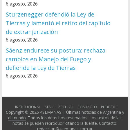
6 agosto, 2026
Sturzenegger defendió la Ley de
Tierras y lamentó el retiro del capítulo
de extranjerización
6 agosto, 2026
Sáenz endurece su postura: rechaza
cambios en Manejo del Fuego y
defiende la Ley de Tierras
6 agosto, 2026
INSTITUCIONAL
STAFF
ARCHIVO
CONTACTO
PUBLICITE
Copyright © 2026
4SEMANAS | Últimas noticias de Argentina y
el mundo
. Todos los derechos reservados. Los textos de las
notas se pueden reproducir citando la fuente. Contacto:
redaccion@4semanas.com.ar