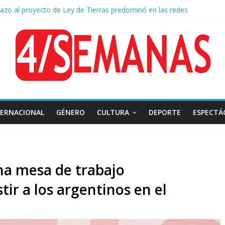
hazo al proyecto de Ley de Tierras predominó en las redes
 Belgrano: Reparación Historia en el solar natal
mado: el papa León XIV visitará la Argentina entre el 8 y el 11 de nov
 diplomática: Brasil retiró a su embajador de la Argentina tras los insul
TERNACIONAL
GÉNERO
CULTURA
DEPORTE
ESPECTÁ
na mesa de trabajo
stir a los argentinos en el